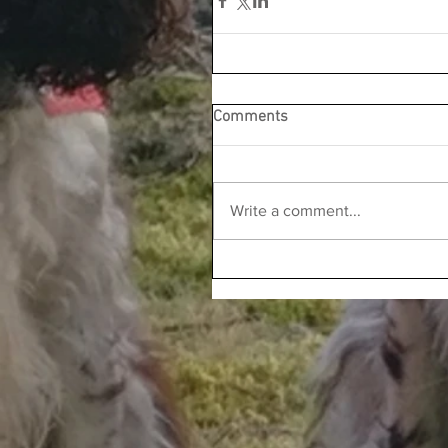
Comments
Write a comment...