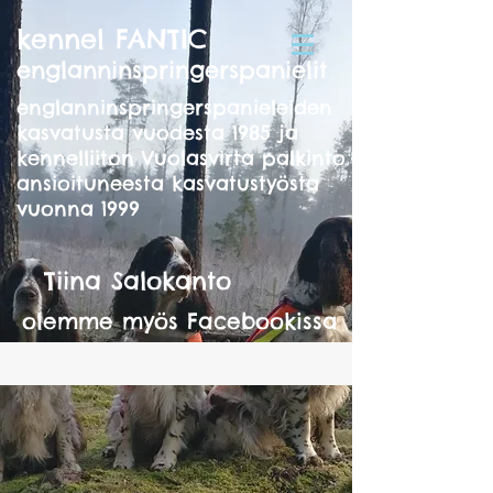
kennel FANTIC
englanninspringerspanielit
englanninspringerspanieleiden
kasvatusta vuodesta 1985 ja
kennelliiton Vuolasvirta palkinto
ansioituneesta kasvatustyösta
vuonna 1999
Tiina Salokanto
olemme myös Facebookissa