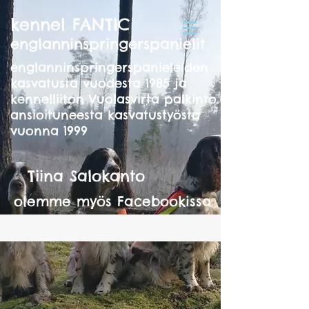
kennel FANTIC
englanninspringerspanielit
englanninspringerspanieleiden
kasvatusta vuodesta 1985 ja
kennelliiton Vuolasvirta palkinto
ansioituneesta kasvatustyösta
vuonna 1999
Tiina Salokanto
olemme myös Facebookissa