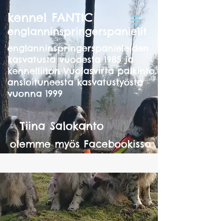
kennel FANTIC
englanninspringerspanielit
englanninspringerspanieleiden
kasvatusta vuodesta 1985 ja
kennelliiton Vuolasvirta palkinto
ansioituneesta kasvatustyösta
vuonna 1999
Tiina Salokanto
olemme myös Facebookissa