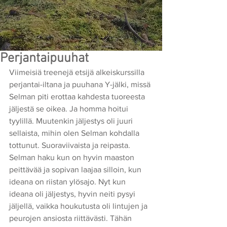
Perjantaipuuhat
Viimeisiä treenejä etsijä alkeiskurssilla 
perjantai-iltana ja puuhana Y-jälki, missä 
Selman piti erottaa kahdesta tuoreesta 
jäljestä se oikea. Ja homma hoitui 
tyylillä. Muutenkin jäljestys oli juuri 
sellaista, mihin olen Selman kohdalla 
tottunut. Suoraviivaista ja reipasta.  
Selman haku kun on hyvin maaston 
peittävää ja sopivan laajaa silloin, kun 
ideana on riistan ylösajo. Nyt kun 
ideana oli jäljestys, hyvin neiti pysyi 
jäljellä, vaikka houkutusta oli lintujen ja 
peurojen ansiosta riittävästi. Tähän 