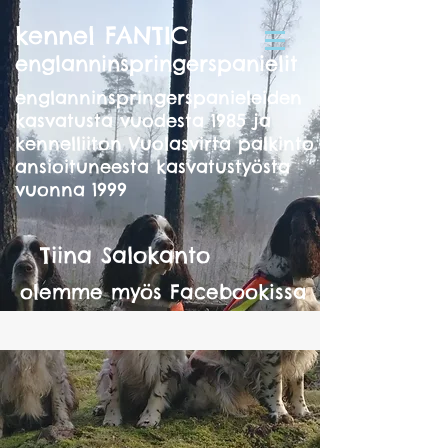
kennel FANTIC
englanninspringerspanielit
englanninspringerspanieleiden
kasvatusta vuodesta 1985 ja
kennelliiton Vuolasvirta palkinto
ansioituneesta kasvatustyösta
vuonna 1999
Tiina Salokanto
olemme myös Facebookissa