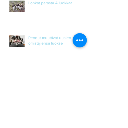
Lonkat parasta A luokkaa
Pennut muuttivat uusien
omistajiensa luokse
Pennut ovat jo 3 viikkoa
Archive