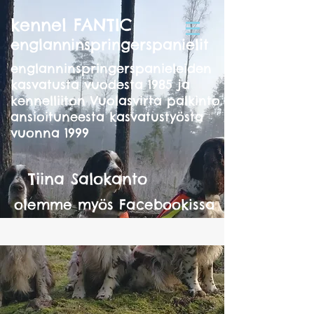
kennel FANTIC
englanninspringerspanielit
englanninspringerspanieleiden
kasvatusta vuodesta 1985 ja
kennelliiton Vuolasvirta palkinto
ansioituneesta kasvatustyösta
vuonna 1999
Tiina Salokanto
olemme myös Facebookissa