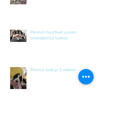
Pennut muuttivat uusien
omistajiensa luokse
Pennut ovat jo 3 viikkoa
Archive
September 2020
(1)
1 post
August 2020
(3)
3 posts